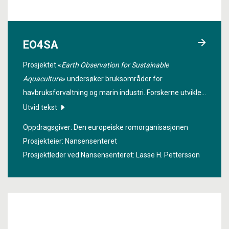
EO4SA
Prosjektet «
Earth Observation for Sustainable
Aquaculture
» undersøker bruksområder for
havbruksforvaltning og marin industri. Forskerne utvikler
og demonstrerer bruksområder knyttet til blant annet
Utvid tekst
skadelige algeoppblomstringer som påvirker
Oppdragsgiver: Den europeiske romorganisasjonen
skjelloppdrettsnæringen, og fiskedødelighet som følge
Prosjekteier: Nansensenteret
av lakselusutbrudd.
Prosjektleder ved Nansensenteret:
Lasse H. Pettersson