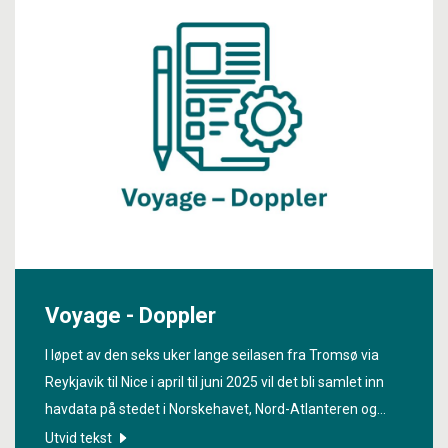
Voyage - Doppler
I løpet av den seks uker lange seilasen fra Tromsø via
Reykjavik til Nice i april til juni 2025 vil det bli samlet inn
havdata på stedet i Norskehavet, Nord-Atlanteren og
Middelhavet. Dette er en del av den andre One Ocean-
Utvid tekst