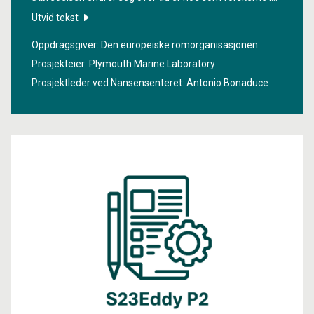
prosjektet «
Satellite-based observations of Carbon in the
Utvid tekst
Ocean: Pools, fluxes and Exchanges
» studerer ved hjelp
Oppdragsgiver: Den europeiske romorganisasjonen
av satellitter.
Prosjekteier: Plymouth Marine Laboratory
Prosjektleder ved Nansensenteret:
Antonio Bonaduce