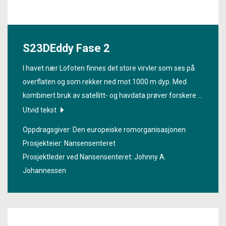
S23DEddy Fase 2
I havet nær Lofoten finnes det store virvler som ses på
overflaten og som rekker ned mot 1000 m dyp. Med
kombinert bruk av satellitt- og havdata prøver forskere i
prosjektet «
Synergy to Characterisation of 3D Eddy
Utvid tekst
Structures
» å finne ut mer om virvlene. Hva
Oppdragsgiver: Den europeiske romorganisasjonen
karakteriserer strømmene, hva er betydningen deres for
Prosjekteier: Nansensenteret
økosystemet i området og hvordan påvirkes samspillet
Prosjektleder ved Nansensenteret:
Johnny A.
mellom atmosfæren og havet?[/vc_column_text]
Johannessen
[/vc_column][/vc_row]