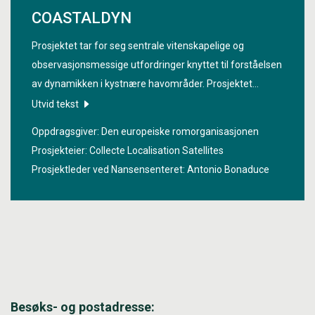
COASTALDYN
Prosjektet tar for seg sentrale vitenskapelige og
observasjonsmessige utfordringer knyttet til forståelsen
av dynamikken i kystnære havområder. Prosjektet
«
Coastal Dynamics Land-Ocean
» har som mål å
Utvid tekst
kombinere data fra den voksende europeiske
Oppdragsgiver: Den europeiske romorganisasjonen
jordobservasjonsflåten, spesielt Sentinel-satellittene,
Prosjekteier: Collecte Localisation Satellites
med in-situ-observasjoner samt avanserte algoritmer og
Prosjektleder ved Nansensenteret:
Antonio Bonaduce
KI-teknikker, for å utvikle høyoppløselige,
fleroppdragsprodukter som beskriver kystdynamikk,
f.eks. havnivå, strømmer, vind og bølger.
Besøks- og postadresse: