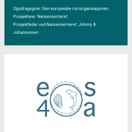
ekspedisjonen. Prosjektet «
Voyage - Doppler
» har som
Oppdragsgiver: Den europeiske romorganisasjonen
mål å sammenligne disse dataene med radiale
Prosjekteier: Nansensenteret
strømningshastigheter i havoverflaten avledet fra
Prosjektleder ved Nansensenteret:
Johnny A.
Sentinel-1 SAR Doppler Shift-signaler innhentet i
Johannessen
samme periode, for å validere disse satellittbaserte
dataene. Under seilasen vil prosjektet også bidra til
Advanced Ocean Training Course 2024-2025 for rundt
50 studenter i samarbeid med ESA og NASA.