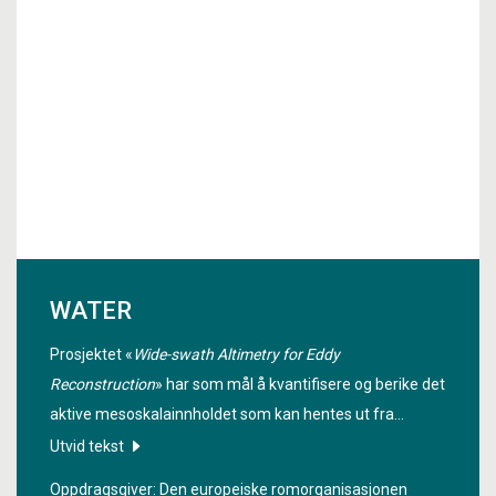
WATER
Prosjektet «
Wide-swath Altimetry for Eddy
Reconstruction
» har som mål å kvantifisere og berike det
aktive mesoskalainnholdet som kan hentes ut fra
konvensjonelle høydemålingskart og eksperimentelle
Utvid tekst
SWOT-berikede kart.
Oppdragsgiver: Den europeiske romorganisasjonen