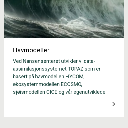
Havmodeller
Ved Nansensenteret utvikler vi data­­
assimilasjons­­systemet TOPAZ som er
basert på havmodellen HYCOM,
økosystemmodellen ECOSMO,
sjøismodellen CICE og vår egenutviklede
data­­assimilerings­­metode Ensemble Kalman
Filter.