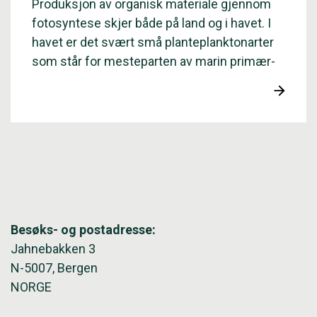
Produksjon av organisk materiale gjennom
fotosyntese skjer både på land og i havet. I
havet er det svært små plante­­plankton­­arter
som står for mesteparten av marin primær­­
produksjon, - det vil si dannelsen av organisk
materiale fra fotosyntese av karbondioksid
(CO2) og vann ved hjelp av sollys.
Besøks- og postadresse:
Jahnebakken 3
N-5007, Bergen
NORGE