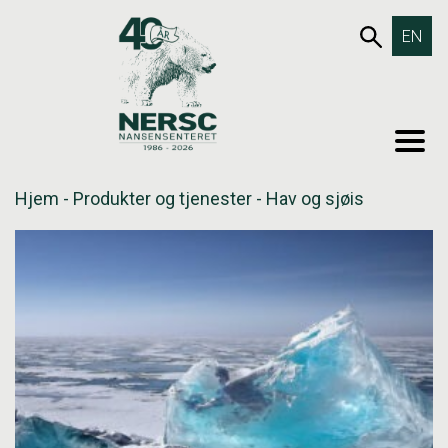
Hopp
653SØK
EN
til
innholdet
MEN
Hjem
-
Produkter og tjenester
-
Hav og sjøis