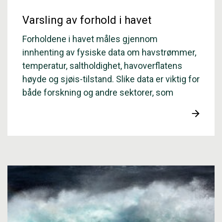
Varsling av forhold i havet
Forholdene i havet måles gjennom
innhenting av fysiske data om havstrømmer,
temperatur, saltholdighet, havoverflatens
høyde og sjøis-tilstand. Slike data er viktig for
både forskning og andre sektorer, som
kunnskapsbasert og bærekraftig
havforvaltning. Dataene må bearbeides før
de kan omsettes til korrekt informasjon.