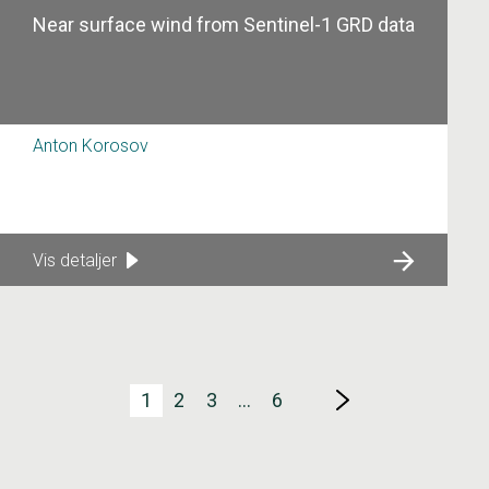
Near surface wind from Sentinel-1 GRD data
Anton Korosov
Vis detaljer
1
2
3
…
6