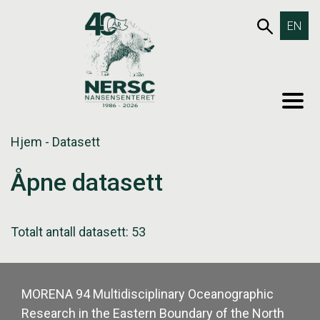
Hopp
653SØK
EN
til
innholdet
MEN
Hjem
-
Datasett
Åpne datasett
Totalt antall datasett: 53
MORENA 94 Multidisciplinary Oceanographic
Research in the Eastern Boundary of the North