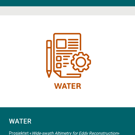
WATER
Prosjektet «
Wide-swath Altimetry for Eddy Reconstruction
»