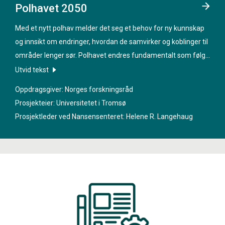
Polhavet 2050
Med et nytt polhav melder det seg et behov for ny kunnskap
og innsikt om endringer, hvordan de samvirker og koblinger til
områder lenger sør. Polhavet endres fundamentalt som følge
av pågående klimaendringer. Innen de neste 25 årene vil
Utvid tekst
sommeris i Polhavet være en saga blott. Med denne
Oppdragsgiver: Norges forskningsråd
iøynefallende endringen, kommer også andre endringer som
Prosjekteier: Universitetet i Tromsø
kan være av kritisk betydning, men som ikke er like synlige.
Prosjektleder ved Nansensenteret:
Helene R. Langehaug
Denne omkalfatringen av Polhavet har avdekket at den
rådende forståelsen ikke strekker til. «
Polhavet 2050
» samler
bredden i det norske forskningsmiljøet i et felles, tverrfaglig
forskningsprogram. «
Polhavet 2050
» vil fremskaffe
grunnleggende og anvendbar kunnskap og ferdigheter som
det er et presserende behov for. Dette tiårige programmet vil
legge til rette for utvikling og implementering av oppdaterte
forvaltningsprinsipper i det nye, blå Polhavet.