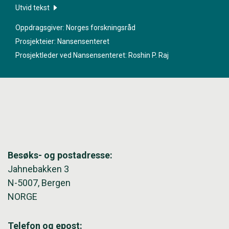
havnivåstigning og bølger, påvirker kystene og økosystemene
Utvid tekst
langs kysten i delstaten Kerala i India. De vil finne ut mer om
Oppdragsgiver: Norges forskningsråd
endringene så myndigheter og samfunnsaktører kan
Prosjekteier: Nansensenteret
planlegge klimatilpasningstiltak bedre.
Prosjektleder ved Nansensenteret:
Roshin P. Raj
Besøks- og postadresse:
Jahnebakken 3
N-5007, Bergen
NORGE
Telefon og epost: