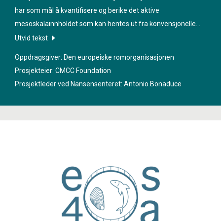
har som mål å kvantifisere og berike det aktive
mesoskalainnholdet som kan hentes ut fra konvensjonelle
høydemålingskart og eksperimentelle SWOT-berikede kart.
Utvid tekst
Oppdragsgiver: Den europeiske romorganisasjonen
Prosjekteier: CMCC Foundation
Prosjektleder ved Nansensenteret:
Antonio Bonaduce