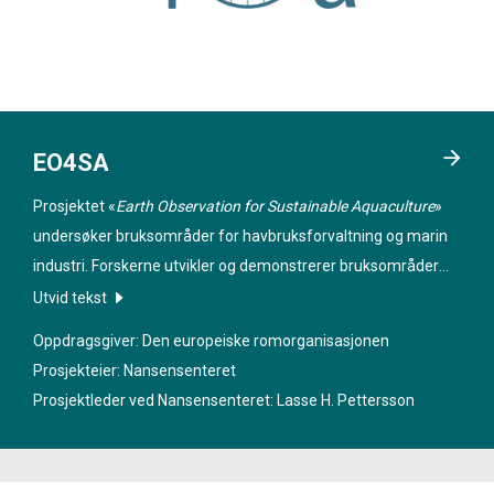
EO4SA
Prosjektet «
Earth Observation for Sustainable Aquaculture
»
undersøker bruksområder for havbruksforvaltning og marin
industri. Forskerne utvikler og demonstrerer bruksområder
knyttet til blant annet skadelige algeoppblomstringer som
Utvid tekst
påvirker skjelloppdrettsnæringen, og fiskedødelighet som
Oppdragsgiver: Den europeiske romorganisasjonen
følge av lakselusutbrudd.
Prosjekteier: Nansensenteret
Prosjektleder ved Nansensenteret:
Lasse H. Pettersson