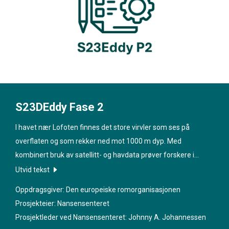
S23DEddy Fase 2
I havet nær Lofoten finnes det store virvler som ses på
overflaten og som rekker ned mot 1000 m dyp. Med
kombinert bruk av satellitt- og havdata prøver forskere i
prosjektet «
Synergy to Characterisation of 3D Eddy
Utvid tekst
Structures
» å finne ut mer om virvlene. Hva karakteriserer
Oppdragsgiver: Den europeiske romorganisasjonen
strømmene, hva er betydningen deres for økosystemet i
Prosjekteier: Nansensenteret
området og hvordan påvirkes samspillet mellom atmosfæren
Prosjektleder ved Nansensenteret:
Johnny A. Johannessen
og havet?