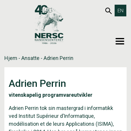
Hopp
653SØK
EN
til
innholdet
MEN
Hjem
-
Ansatte
-
Adrien Perrin
Adrien Perrin
vitenskapelig programvareutvikler
Adrien Perrin tok sin mastergrad i informatikk
ved Institut Supérieur d’Informatique,
modélisation et de leurs Applications (ISIMA),