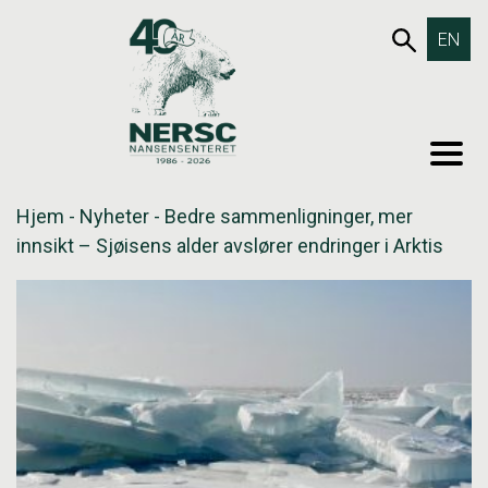
Hopp
653SØK
EN
til
innholdet
MEN
Hjem
-
Nyheter
-
Bedre sammenligninger, mer
innsikt – Sjøisens alder avslører endringer i Arktis