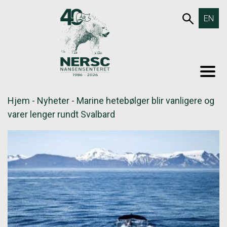
Hopp
653SØK
EN
til
innholdet
MEN
Hjem
-
Nyheter
-
Marine hetebølger blir vanligere og
varer lenger rundt Svalbard