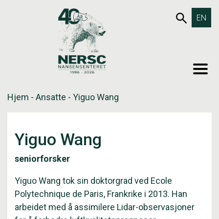
Hopp
653SØK
EN
til
innholdet
MEN
Hjem
-
Ansatte
-
Yiguo Wang
Yiguo Wang
seniorforsker
Yiguo Wang tok sin doktorgrad ved Ecole
Polytechnique de Paris, Frankrike i 2013. Han
arbeidet med å assimilere Lidar-observasjoner