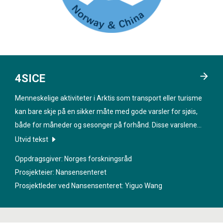
4SICE
Menneskelige aktiviteter i Arktis som transport eller turisme
kan bare skje på en sikker måte med gode varsler for sjøis,
både for måneder og sesonger på forhånd. Disse varslene
trenger forbedring. Prosjektet «
Towards skillful subseasonal-
Utvid tekst
to-seasonal sea ice prediction
» har som mål å forbedre én av
Oppdragsgiver: Norges forskningsråd
våre sjøismodeller og bruke ny informasjon fra Arktis for å
Prosjekteier: Nansensenteret
kunne produsere bedre sjøisvarsler for disse tidsrommene.
Prosjektleder ved Nansensenteret:
Yiguo Wang