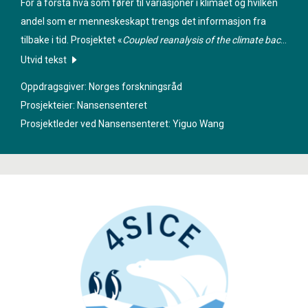
For å forstå hva som fører til variasjoner i klimaet og hvilken
andel som er menneskeskapt trengs det informasjon fra
tilbake i tid. Prosjektet «
Coupled reanalysis of the climate back
to 1850
» skal skape et tilbakeblikk på klimaet (en reanalyse)
Utvid tekst
fra 1850 til i dag – 170 år, med stort fokus på endringer i
Oppdragsgiver: Norges forskningsråd
havet.
Prosjekteier: Nansensenteret
Prosjektleder ved Nansensenteret:
Yiguo Wang