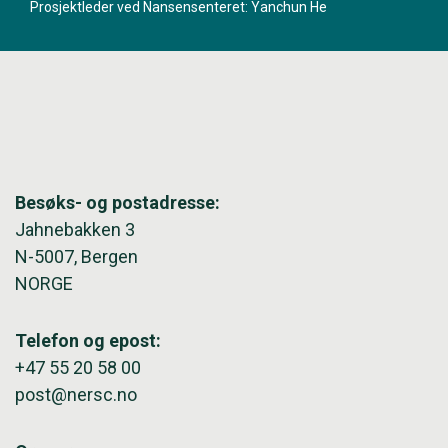
Prosjektleder ved Nansensenteret:
Yanchun He
AMOC og varmetransporten mot polene i det utvidede
Golfstrøm-systemet.
Besøks- og postadresse:
Jahnebakken 3
N-5007, Bergen
NORGE
Telefon og epost:
+47 55 20 58 00
post@nersc.no