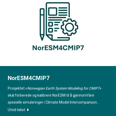
NorESM4CMIP7
Prosjektet «
Norwegian Earth System Modeling for CMIP7
»
skal forberede og kalibrere NorESM til å gjennomføre
spesielle simuleringer i Climate Model Intercomparison
Project 7 (CMIP7), som er avgjørende for vurderinger av
Utvid tekst