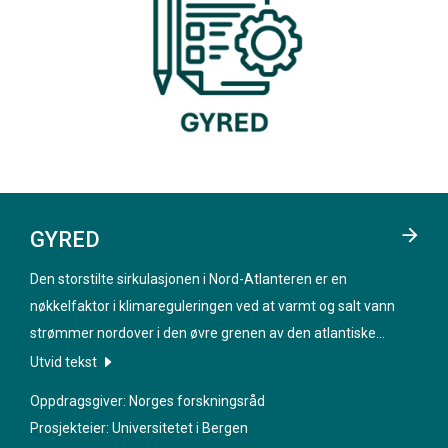
GYRED
Den storstilte sirkulasjonen i Nord-Atlanteren er en
nøkkelfaktor i klimareguleringen ved at varmt og salt vann
strømmer nordover i den øvre grenen av den atlantiske
meridionale omveltningssirkulasjonen (AMOC). Prosjektet
Utvid tekst
«
Gyre-induced variability in North Atlantic circulation -
Oppdragsgiver: Norges forskningsråd
dynamics and impacts on overturning
» har som mål å finne ut
Prosjekteier: Universitetet i Bergen
hvordan de viktigste gyre-strukturene påvirker variabiliteten i