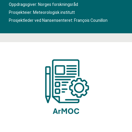
klimaendringer, for eksempel FNs klimapanel. Det vil utføre
Oppdragsgiver: Norges forskningsråd
sensitivitetseksperimenter for å oppnå robust, internasjonal
Prosjekteier: Meteorologisk institutt
vitenskapelig konsensus om nødvendige utslippsreduksjoner
Prosjektleder ved Nansensenteret:
François Counillon
for å nå målene i Parisavtalen.