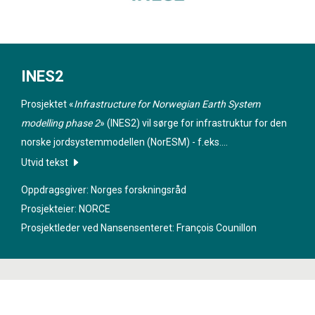
INES2
Prosjektet «
Infrastructure for Norwegian Earth System
modelling phase 2
» (INES2) vil sørge for infrastruktur for den
norske jordsystemmodellen (NorESM) - f.eks.
dokumentasjon, effektivitet, lagring og validering. Det vil gjøre
Utvid tekst
det mulig for NorESM å oppfylle de høye standardene i
Oppdragsgiver: Norges forskningsråd
klimamiljøet og fremme evnen til å svare på et komplekst
Prosjekteier: NORCE
sett med spørsmål som trengs for FNs klimapanel og for
Prosjektleder ved Nansensenteret:
François Counillon
utviklingen av klimatjenester.