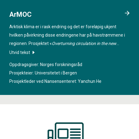
ArMOC
Arktisk klima er i rask endring og det er foreløpig ukjent
hvilken påvirkning disse endringene har på havstrømmene i
regionen. Prosjektet «
Overturning circulation in the new
Arctic
» har som mål å finne ut hvordan havstrømmene i
Utvid tekst
Arktis kommer til å endre seg i framtiden.
Oppdragsgiver: Norges forskningsråd
Prosjekteier: Universitetet i Bergen
Prosjektleder ved Nansensenteret:
Yanchun He