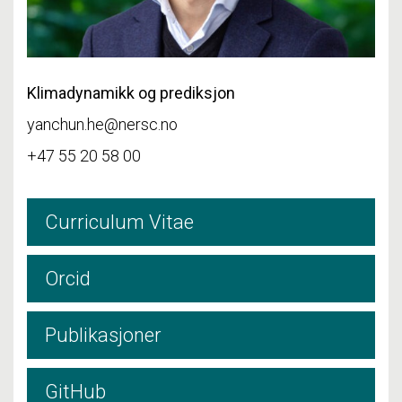
Klimadynamikk og prediksjon
yanchun.he@nersc.no
+47 55 20 58 00
Curriculum Vitae
Orcid
Publikasjoner
GitHub