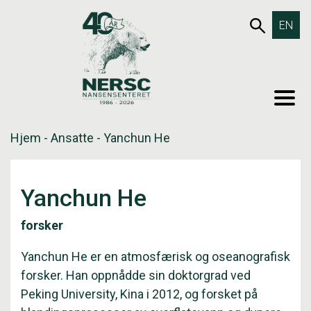
Hopp
653SØK
EN
til
innholdet
MEN
Hjem
-
Ansatte
-
Yanchun He
Yanchun He
forsker
Yanchun He er en atmosfærisk og oseanografisk
forsker. Han oppnådde sin doktorgrad ved
Peking University, Kina i 2012, og forsket på