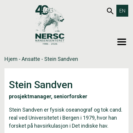
Hopp
653SØK
EN
til
innholdet
MEN
Hjem
-
Ansatte
-
Stein Sandven
Stein Sandven
prosjektmanager, seniorforsker
Stein Sandven er fysisk oseanograf og tok cand.
real ved Universitetet i Bergen i 1979, hvor han
forsket på havsirkulasjon i Det indiske hav.