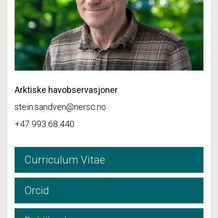
Arktiske havobservasjoner
stein.sandven@nersc.no
+47 993 68 440
Curriculum Vitae
Orcid