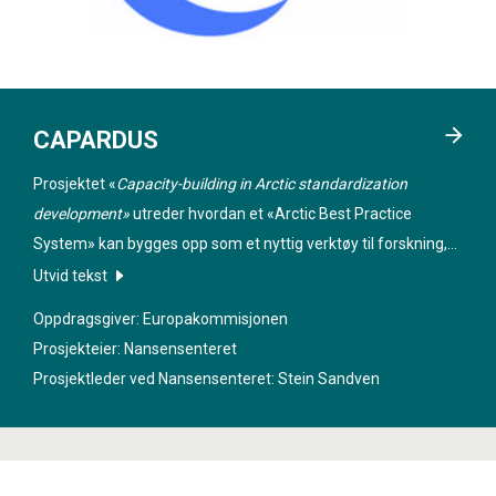
CAPARDUS
Prosjektet «
Capacity-building in Arctic standardization
development»
utreder hvordan et «Arctic Best Practice
System» kan bygges opp som et nyttig verktøy til forskning,
næringsaktivitet og planlegging i Arktis. , Prosjektet kartlegger
Utvid tekst
standarder, retningslinjer og praktiske metoder som brukes
Oppdragsgiver: Europakommisjonen
av lokalbefolkning i områder som Svalbard, Grønland,
Prosjekteier: Nansensenteret
Russland og Alaska. Temaene som inngår er data innsamling
Prosjektleder ved Nansensenteret:
Stein Sandven
og data deling, ressursutnyttelse, shipping, turisme, sikkerhet
og kommunikasjon mellom forskere og lokalsamfunn.