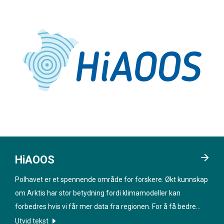
HiAOOS
Polhavet er et spennende område for forskere. Økt kunnskap
om Arktis har stor betydning fordi klimamodeller kan
forbedres hvis vi får mer data fra regionen. For å få bedre
informasjon om havet under isen skal nye teknologier utvikles
Utvid tekst