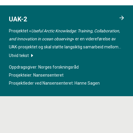
UAK-2
Prosjektet «
Useful Arctic Knowledge: Training, Collaboration,
and Innovation in ocean observing
» er en videreførelse av
UAK-prosjektet og skal støtte langsiktig samarbeid mellom
undervisnings- og forskningsinstitusjoner i Norge, USA og
Utvid tekst
Canada innenfor utvalgte temaer i Arktis.
Oppdragsgiver: Norges forskningsråd
Prosjekteier: Nansensenteret
Prosjektleder ved Nansensenteret:
Hanne Sagen