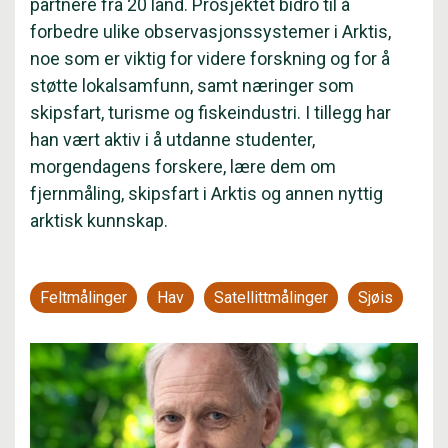
partnere fra 20 land. Prosjektet bidro til å
forbedre ulike observasjonssystemer i Arktis,
noe som er viktig for videre forskning og for å
støtte lokalsamfunn, samt næringer som
skipsfart, turisme og fiskeindustri. I tillegg har
han vært aktiv i å utdanne studenter,
morgendagens forskere, lære dem om
fjernmåling, skipsfart i Arktis og annen nyttig
arktisk kunnskap.
Feltmålinger
Hav
Satellittmålinger
Sjøis