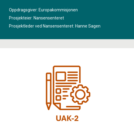
i prosjektet «
High Arctic Ocean Observation System
».
Oppdragsgiver: Europakommisjonen
Prosjekteier: Nansensenteret
Prosjektleder ved Nansensenteret:
Hanne Sagen