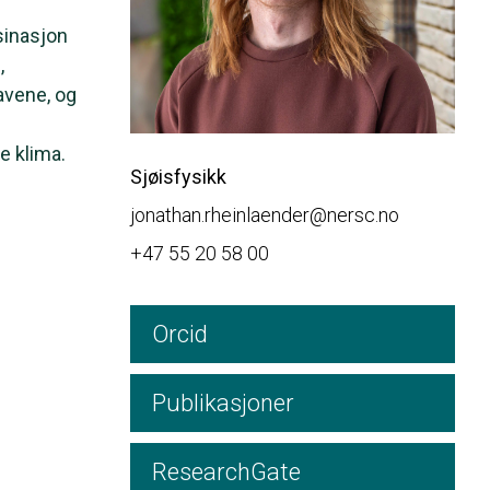
asinasjon
,
avene, og
e klima.
Sjøisfysikk
jonathan.rheinlaender@nersc.no
+47 55 20 58 00
Orcid
Publikasjoner
ResearchGate