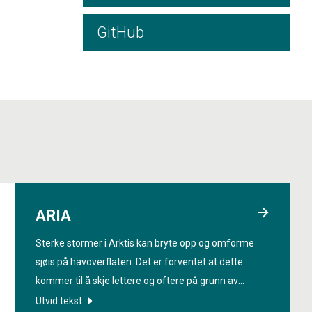
GitHub
ARIA
Sterke stormer i Arktis kan bryte opp og omforme
sjøis på havoverflaten. Det er forventet at dette
kommer til å skje lettere og oftere på grunn av
menneskeskapte klimaendringer og pågående
Utvid tekst