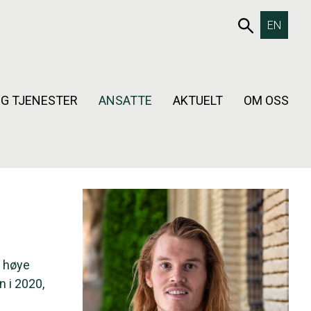
653SØK
EN
G TJENESTER
ANSATTE
AKTUELT
OM OSS
å høye
n i 2020,