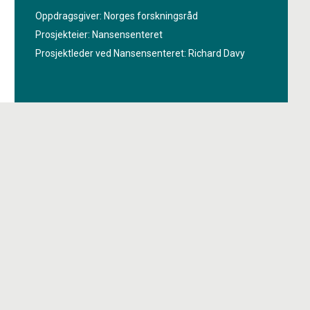
tynning av sjøis. I prosjektet «
Atmospheric sea ice
Oppdragsgiver: Norges forskningsråd
interactions in the new Arctic
» skal det forskes på
Prosjekteier: Nansensenteret
samspillet mellom luft, hav og sjøis og hvordan dette
Prosjektleder ved Nansensenteret:
Richard Davy
kommer til å forandre seg i framtiden.