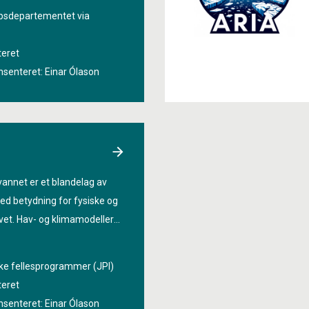
dere disse på best mulig
psdepartementet via
emmodellen fra Bergen.
teret
nsenteret:
Einar Ólason
vannet er et blandelag av
ed betydning for fysiske og
avet. Hav- og klimamodeller
ene av laget godt nok i dag.
m arbeidet i prosjektet
ke fellesprogrammer (JPI)
ty
».
teret
nsenteret:
Einar Ólason