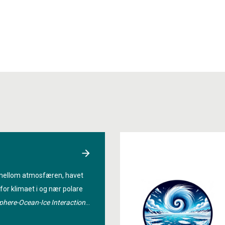
mellom atmosfæren, havet
for klimaet i og nær polare
here-Ocean-Ice Interactions
egions
» vurderte hvor