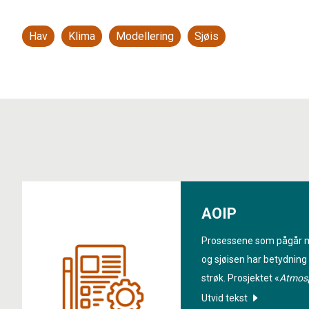
Hav
Klima
Modellering
Sjøis
AOIP
Prosessene som pågår 
og sjøisen har betydning 
strøk. Prosjektet «
Atmosp
in Polar and sub-polar R
Utvid tekst