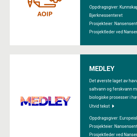
nødvendig det er å inklu
Oppdragsgiver: Kunnska
måte i NorESM, jordsyst
Bjerknessenteret
Prosjekteier: Nansensen
Prosjektleder ved Nanse
MEDLEY
Det øverste laget av hav
saltvann og ferskvann m
biologiske prosesser i h
kan ikke gjengi egenskap
Utvid tekst
Dette skal endres gjenno
Oppdragsgiver: Europeis
«
Mixed layer heterogenei
Prosjekteier: Nansensen
Prosjektleder ved Nanse