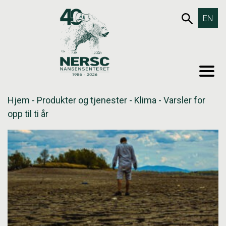
Hopp
653SØK
EN
til
innholdet
MEN
Hjem
-
Produkter og tjenester
-
Klima
-
Varsler for
opp til ti år