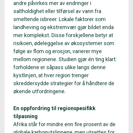
andre påvirkes mer av endringer i
saltholdighet eller tilførsel av vann fra
smeltende isbreer. Lokale faktorer som
landheving og ekstremvær gjør bildet enda
mer komplekst. Disse forskjellene betyr at
risikoen, ødeleggelse av økosystemer som
følge av flom og erosjon, varierer mye
mellom regionene. Studien gjør én ting klart:
forholdene er såpass ulike langs denne
kystlinjen, at hver region trenger
skreddersydde strategier for å håndtere de
økende utfordringene.
En oppfordring til regionspesifikk
tilpasning
Afrika står for mindre enn fire prosent av de
globale karbonutslippene, men utsettes for