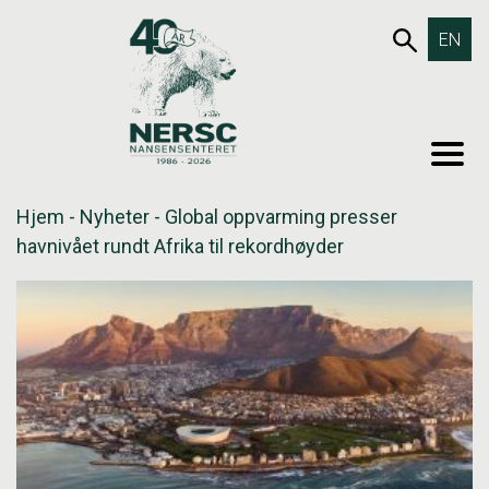
Hopp
653SØK
EN
til
innholdet
MEN
Hjem
-
Nyheter
-
Global oppvarming presser
havnivået rundt Afrika til rekordhøyder