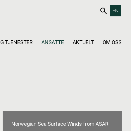
653SØK
EN
G TJENESTER
ANSATTE
AKTUELT
OM OSS
Norwegian Sea Surface Winds from ASAR