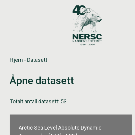
Hopp
til
innholdet
Hjem
-
Datasett
Åpne datasett
Totalt antall datasett: 53
Arctic Sea Level Absolute Dynamic