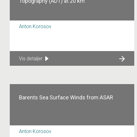
Topography (ADT) at 20 km
Anton Korosov
Vis detaljer
Barents Sea Surface Winds from ASAR
Anton Korosov