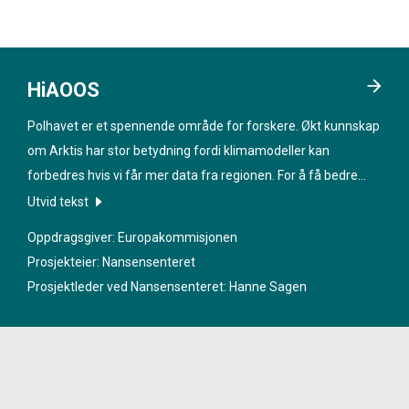
HiAOOS
Polhavet er et spennende område for forskere. Økt kunnskap
om Arktis har stor betydning fordi klimamodeller kan
forbedres hvis vi får mer data fra regionen. For å få bedre
informasjon om havet under isen skal nye teknologier utvikles
Utvid tekst
i prosjektet «
High Arctic Ocean Observation System
».
Oppdragsgiver: Europakommisjonen
Prosjekteier: Nansensenteret
Prosjektleder ved Nansensenteret:
Hanne Sagen