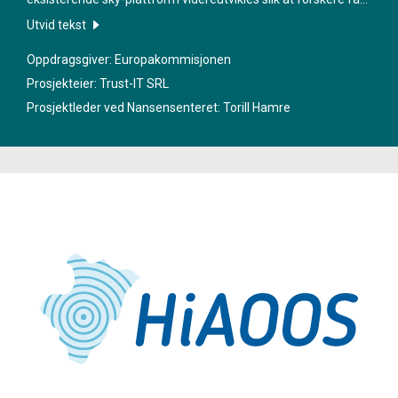
best mulig tilgang til data og tjenester. Forskningsfeltene som
Utvid tekst
blir støttet av utviklingen har fokus på havet og annet vann på
Oppdragsgiver: Europakommisjonen
jordkloden.
Prosjekteier: Trust-IT SRL
Prosjektleder ved Nansensenteret:
Torill Hamre