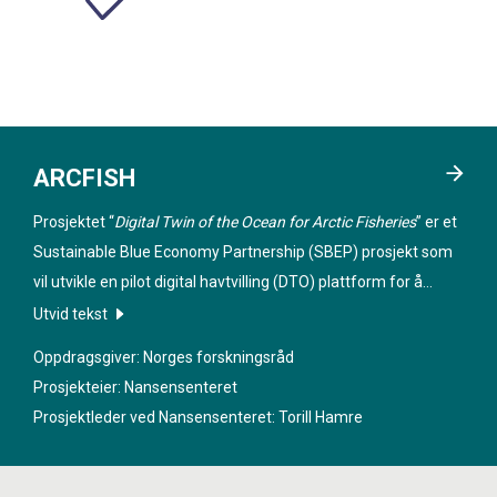
ARCFISH
Prosjektet “
Digital Twin of the Ocean for Arctic Fisheries
” er et
Sustainable Blue Economy Partnership (SBEP) prosjekt som
vil utvikle en pilot digital havtvilling (DTO) plattform for å
levere nye data produkter og tjenester for å støtte opp om
Utvid tekst
bærekraftige Arktiske fiskerier. Disse data produktene og
Oppdragsgiver: Norges forskningsråd
tjenestene vil bli co-designed med stakeholdere innen
Prosjekteier: Nansensenteret
fiskerisektoren for å generere produkter som kan brukes
Prosjektleder ved Nansensenteret:
Torill Hamre
innen fiskeriplanlegging og forvaltning.