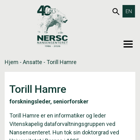
Hopp
653SØK
EN
til
innholdet
MEN
Hjem
-
Ansatte
-
Torill Hamre
Torill Hamre
forskningsleder, seniorforsker
Torill Hamre er en informatiker og leder
Vitenskapelig dataforvaltningsgruppen ved
Nansensenteret. Hun tok sin doktorgrad ved