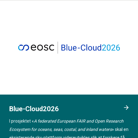
Blue-Cloud2026
I prosjektet «
A federated European FAIR and Open Research
Ecosystem for oceans, seas, costal, and inland waters
» skal en
eksisterende sky-plattform videreutvikles slik at forskere får