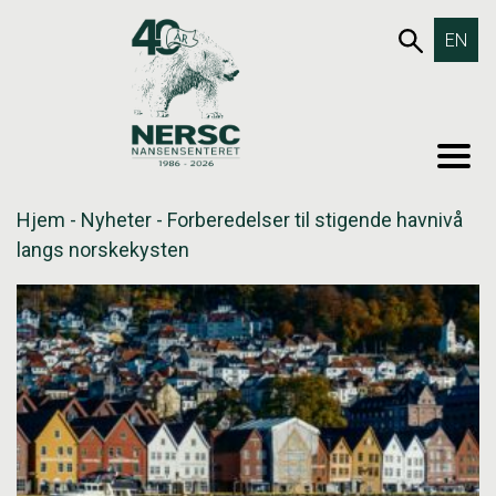
Hopp
653SØK
EN
til
innholdet
MEN
Hjem
-
Nyheter
-
Forberedelser til stigende havnivå
langs norskekysten