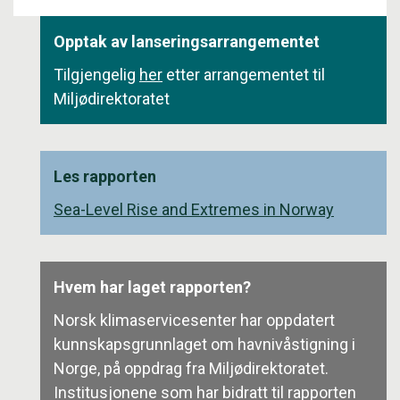
Opptak av lanseringsarrangementet
Tilgjengelig
her
etter arrangementet til
Miljødirektoratet
Les rapporten
Sea-Level Rise and Extremes in Norway
Hvem har laget rapporten?
Norsk klimaservicesenter har oppdatert
kunnskapsgrunnlaget om havnivåstigning i
Norge, på oppdrag fra Miljødirektoratet.
Institusjonene som har bidratt til rapporten