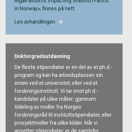
Algae Blooms Impacting Shellfish Farms
in Norway», finnes på nett.
Les avhandlingen
Doktorgradsutdanning
De fleste stipendiater er en del av et ph.d.-
program og kan ha arbeidsplassen sin
enten ved et universitet, eller ved et
forskningsinstitutt. Vi tar imot ph.d.-
kandidater på ulike måter: gjennom
tildeling av midler fra Norges
forskningsråd til instituttstipendiater, eller
prosjektmidler fra ulike kilder. Når vi
ansetter stipendiater, er de samtidig