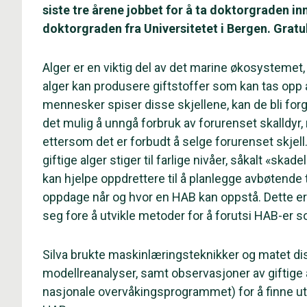
siste tre årene jobbet for å ta doktorgraden inne
doktorgraden fra Universitetet i Bergen. Gratule
Alger er en viktig del av det marine økosysteme
alger kan produsere giftstoffer som kan tas opp 
mennesker spiser disse skjellene, kan de bli forgi
det mulig å unngå forbruk av forurenset skalldyr
ettersom det er forbudt å selge forurenset skjell.
giftige alger stiger til farlige nivåer, såkalt «sk
kan hjelpe oppdrettere til å planlegge avbøtende
oppdage når og hvor en HAB kan oppstå. Dette er
seg fore å utvikle metoder for å forutsi HAB-er s
Silva brukte maskinlæringsteknikker og matet dis
modellreanalyser, samt observasjoner av giftige al
nasjonale overvåkingsprogrammet) for å finne ut 