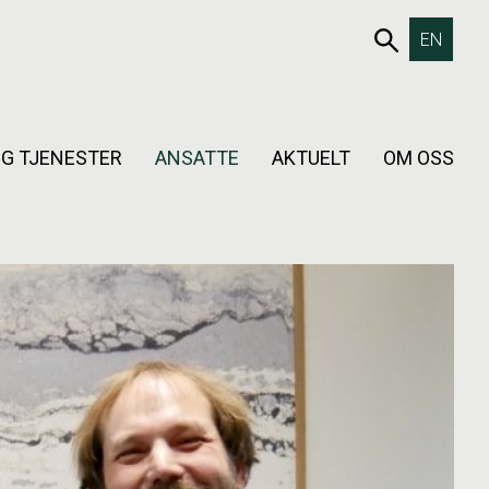
653SØK
EN
G TJENESTER
ANSATTE
AKTUELT
OM OSS