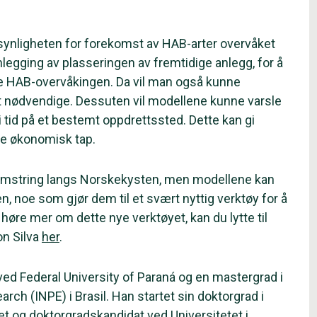
nsynligheten for forekomst av HAB-arter overvåket
nlegging av plasseringen av fremtidige anlegg, for å
ale HAB-overvåkingen. Da vil man også kunne
t nødvendige. Dessuten vil modellene kunne varsle
 i tid på et bestemt oppdrettssted. Dette kan gi
dre økonomisk tap.
blomstring langs Norskekysten, men modellene kan
n, noe som gjør dem til et svært nyttig verktøy for å
øre mer om dette nye verktøyet, kan du lytte til
n Silva
her
.
ved Federal University of Paraná og en mastergrad i
rch (INPE) i Brasil. Han startet sin doktorgrad i
t og doktorgradskandidat ved Universitetet i