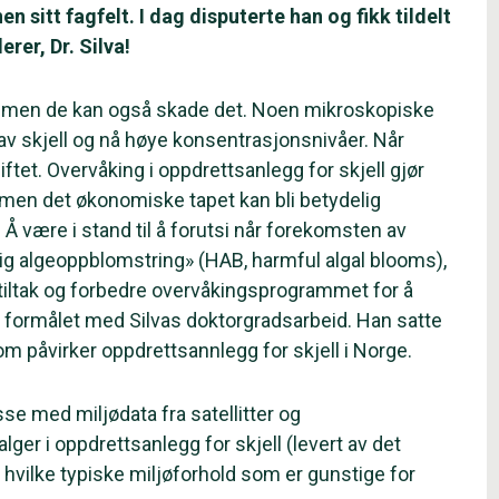
n sitt fagfelt. I dag disputerte han og fikk tildelt
rer, Dr. Silva!
t, men de kan også skade det. Noen mikroskopiske
av skjell og nå høye konsentrasjonsnivåer. Når
ftet. Overvåking i oppdrettsanlegg for skjell gjør
, men det økonomiske tapet kan bli betydelig
 Å være i stand til å forutsi når forekomsten av
adelig algeoppblomstring» (HAB, harmful algal blooms),
 tiltak og forbedre overvåkingsprogrammet for å
 formålet med Silvas doktorgradsarbeid. Han satte
om påvirker oppdrettsannlegg for skjell i Norge.
se med miljødata fra satellitter og
ger i oppdrettsanlegg for skjell (levert av det
hvilke typiske miljøforhold som er gunstige for