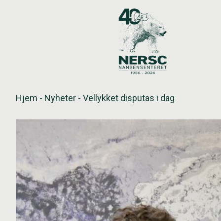
Hopp
til
innholdet
Hjem
-
Nyheter
-
Vellykket disputas i dag