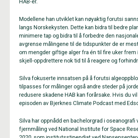
HAB-er.
Modellene han utviklet kan nøyaktig forutsi san
langs Norskekysten. Dette kan bidra til bedre pla
minimere tap og bidra til å forbedre den nasjon
avgrense målingene til de tidspunkter de er mes
om mengder giftige alger fra én til fire uker frem
skjell-oppdrettere nok tid til å reagere og forhin
Silva fokuserte innsatsen på å forutsi algeopp
tilpasses for målinger også andre steder på jorde
redusere skadene HAB kan forårsake. Hvis du vil h
episoden av Bjerknes Climate Podcast med Edso
Silva har oppnådd en bachelorgrad i oseanografi 
fjernmåling ved National Institute for Space Resea
2020, som institutsstipendiat ved Nansensentere