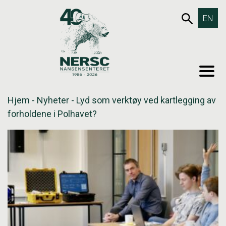
Hopp
653SØK
EN
til
innholdet
MEN
Hjem
-
Nyheter
-
Lyd som verktøy ved kartlegging av
forholdene i Polhavet?