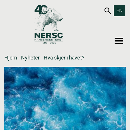
Hopp
653SØK
EN
til
innholdet
MEN
Hjem
-
Nyheter
-
Hva skjer i havet?