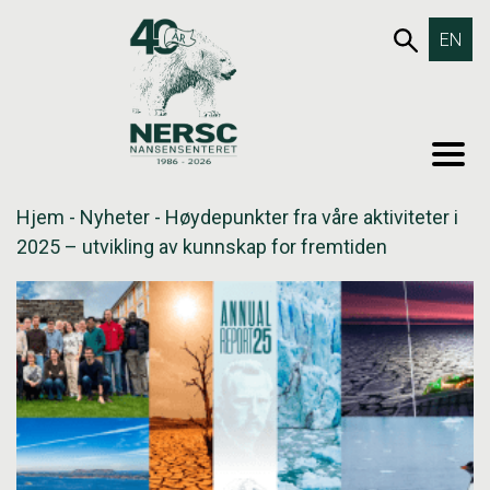
Hopp
653SØK
EN
til
innholdet
MEN
Hjem
-
Nyheter
-
Høydepunkter fra våre aktiviteter i
2025 – utvikling av kunnskap for fremtiden