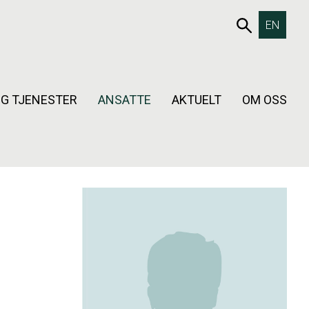
653SØK
EN
G TJENESTER
ANSATTE
AKTUELT
OM OSS