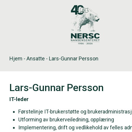
Hopp
til
innholdet
Hjem
-
Ansatte
-
Lars-Gunnar Persson
Lars-Gunnar Persson
IT-leder
Førstelinje IT-brukerstøtte og brukeradministras
Utforming av brukerveiledning, opplæring
Implementering, drift og vedlikehold av felles a