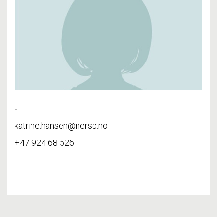
-
katrine.hansen@nersc.no
+47 924 68 526