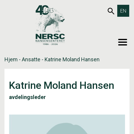
Hopp
653SØK
EN
til
innholdet
MEN
Hjem
-
Ansatte
-
Katrine Moland Hansen
Katrine Moland Hansen
avdelingsleder