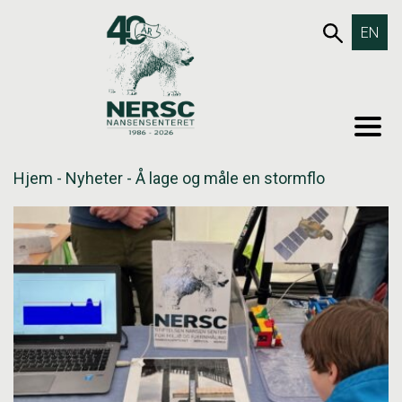
Hopp
653SØK
EN
til
innholdet
MEN
Hjem
-
Nyheter
-
Å lage og måle en stormflo