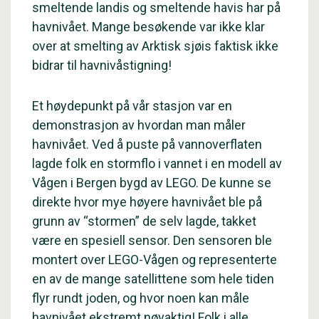
smeltende landis og smeltende havis har på
havnivået. Mange besøkende var ikke klar
over at smelting av Arktisk sjøis faktisk ikke
bidrar til havnivåstigning!
Et høydepunkt på vår stasjon var en
demonstrasjon av hvordan man måler
havnivået. Ved å puste på vannoverflaten
lagde folk en stormflo i vannet i en modell av
Vågen i Bergen bygd av LEGO. De kunne se
direkte hvor mye høyere havnivået ble på
grunn av “stormen” de selv lagde, takket
være en spesiell sensor. Den sensoren ble
montert over LEGO-Vågen og representerte
en av de mange satellittene som hele tiden
flyr rundt joden, og hvor noen kan måle
havnivået ekstremt nøyaktig! Folk i alle